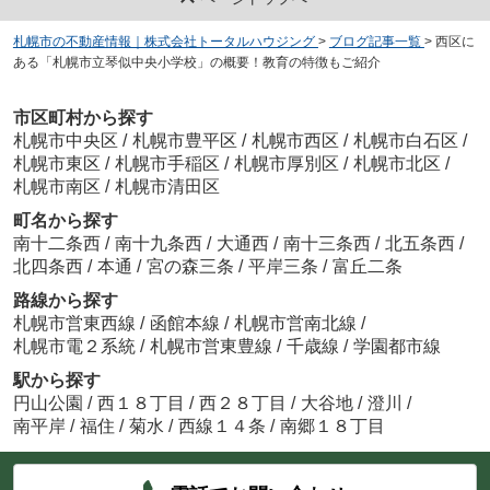
札幌市の不動産情報｜株式会社トータルハウジング
>
ブログ記事一覧
>
西区に
ある「札幌市立琴似中央小学校」の概要！教育の特徴もご紹介
市区町村から探す
札幌市中央区
/
札幌市豊平区
/
札幌市西区
/
札幌市白石区
/
札幌市東区
/
札幌市手稲区
/
札幌市厚別区
/
札幌市北区
/
札幌市南区
/
札幌市清田区
町名から探す
南十二条西
/
南十九条西
/
大通西
/
南十三条西
/
北五条西
/
北四条西
/
本通
/
宮の森三条
/
平岸三条
/
富丘二条
路線から探す
札幌市営東西線
/
函館本線
/
札幌市営南北線
/
札幌市電２系統
/
札幌市営東豊線
/
千歳線
/
学園都市線
駅から探す
円山公園
/
西１８丁目
/
西２８丁目
/
大谷地
/
澄川
/
南平岸
/
福住
/
菊水
/
西線１４条
/
南郷１８丁目