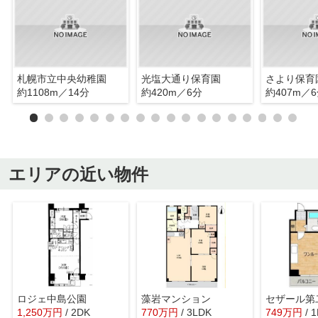
札幌市立中央幼稚園
光塩大通り保育園
さより保育
約1108m／14分
約420m／6分
約407m／
エリアの近い物件
ロジェ中島公園
藻岩マンション
セザール第
1,250
万
円
/ 2DK
770
万
円
/ 3LDK
749
万
円
/ 