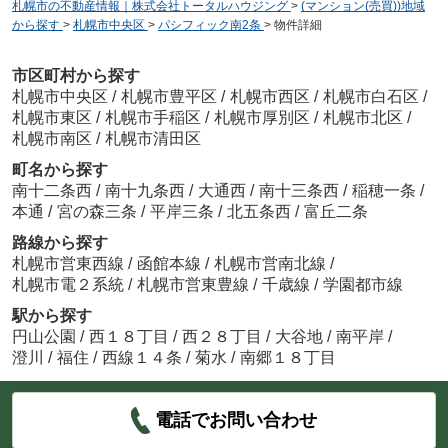
札幌市の不動産情報｜株式会社トータルハウジング
>
(マンション(売買))地域
から探す
>
札幌市中央区
>
パシフィック南2条
>
物件詳細
市区町村から探す
札幌市中央区
/
札幌市豊平区
/
札幌市西区
/
札幌市白石区
/
札幌市東区
/
札幌市手稲区
/
札幌市厚別区
/
札幌市北区
/
札幌市南区
/
札幌市清田区
町名から探す
南十二条西
/
南十九条西
/
大通西
/
南十三条西
/
稲穂一条
/
本通
/
宮の森三条
/
平岸三条
/
北五条西
/
富丘二条
路線から探す
札幌市営東西線
/
函館本線
/
札幌市営南北線
/
札幌市電２系統
/
札幌市営東豊線
/
千歳線
/
学園都市線
駅から探す
円山公園
/
西１８丁目
/
西２８丁目
/
大谷地
/
南平岸
/
澄川
/
福住
/
西線１４条
/
菊水
/
南郷１８丁目
電話でお問い合わせ