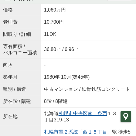
価格
1,060万円
管理費
10,700円
間取り / 詳細
1LDK
専有面積 /
36.80㎡ / 6.96㎡
バルコニー面積
向き
-
築年月
1980年 10月(築45年)
種別 / 構造
中古マンション / 鉄骨鉄筋コンクリート
所在階 / 階建
8階 / 8階建
北海道
札幌市中央区
南二条西
１３
所在地
丁目319-13
札幌市電２系統
「
西１５丁目
」駅 徒歩5