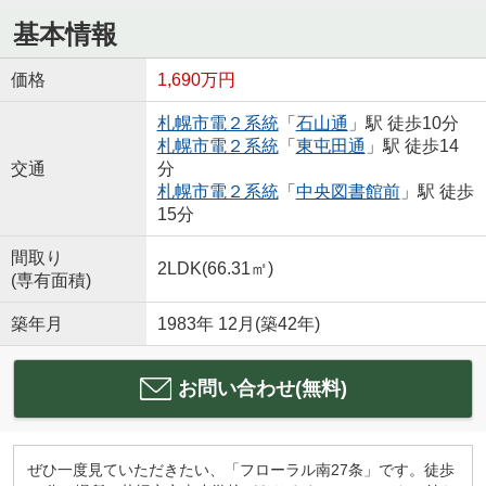
基本情報
価格
1,690万円
札幌市電２系統
「
石山通
」駅 徒歩10分
札幌市電２系統
「
東屯田通
」駅 徒歩14
交通
分
札幌市電２系統
「
中央図書館前
」駅 徒歩
15分
間取り
2LDK(66.31㎡)
(専有面積)
築年月
1983年 12月(築42年)
お問い合わせ(無料)
ぜひ一度見ていただきたい、「フローラル南27条」です。徒歩