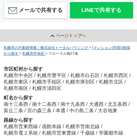
メールで共有する
LINEで共有する
ページトップへ
札幌市の不動産情報｜株式会社トータルハウジング
>
(マンション(売買))地域
から探す
>
札幌市中央区
>
フローラル南27条
市区町村から探す
札幌市中央区
/
札幌市豊平区
/
札幌市白石区
/
札幌市西区
/
札幌市東区
/
札幌市手稲区
/
札幌市厚別区
/
札幌市北区
/
札幌市南区
/
札幌市清田区
町名から探す
南十三条西
/
南十二条西
/
南十九条西
/
大通西
/
北五条西
/
富丘二条
/
宮の森三条
/
本通
/
中の島二条
/
大谷地東
路線から探す
札幌市営東西線
/
函館本線
/
札幌市営南北線
/
札幌市電２系統
/
札幌市営東豊線
/
千歳線
/
学園都市線