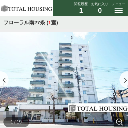
閲覧履歴
お気に入り
メニュー
1
0
フローラル南27条 (
1
室)
1 / 19