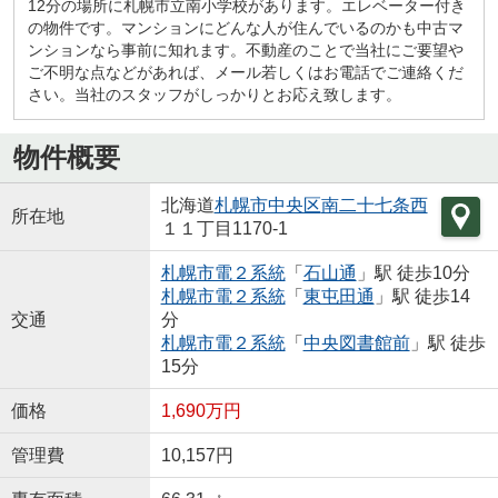
12分の場所に札幌市立南小学校があります。エレベーター付き
の物件です。マンションにどんな人が住んでいるのかも中古マ
ンションなら事前に知れます。不動産のことで当社にご要望や
ご不明な点などがあれば、メール若しくはお電話でご連絡くだ
さい。当社のスタッフがしっかりとお応え致します。
物件概要
北海道
札幌市中央区
南二十七条西
所在地
１１丁目1170-1
札幌市電２系統
「
石山通
」駅 徒歩10分
札幌市電２系統
「
東屯田通
」駅 徒歩14
交通
分
札幌市電２系統
「
中央図書館前
」駅 徒歩
15分
価格
1,690万円
管理費
10,157円