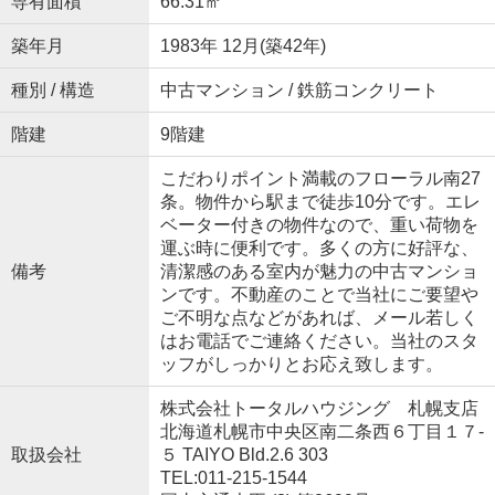
専有面積
66.31㎡
築年月
1983年 12月(築42年)
種別 / 構造
中古マンション / 鉄筋コンクリート
階建
9階建
こだわりポイント満載のフローラル南27
条。物件から駅まで徒歩10分です。エレ
ベーター付きの物件なので、重い荷物を
運ぶ時に便利です。多くの方に好評な、
備考
清潔感のある室内が魅力の中古マンショ
ンです。不動産のことで当社にご要望や
ご不明な点などがあれば、メール若しく
はお電話でご連絡ください。当社のスタ
ッフがしっかりとお応え致します。
株式会社トータルハウジング 札幌支店
北海道札幌市中央区南二条西６丁目１７‐
取扱会社
５ TAIYO Bld.2.6 303
TEL:011-215-1544