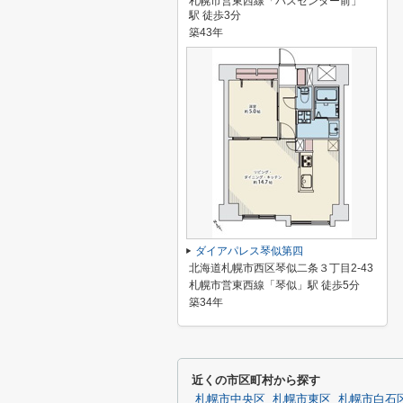
札幌市営東西線「バスセンター前」
駅 徒歩3分
築43年
ダイアパレス琴似第四
北海道札幌市西区琴似二条３丁目2-43
札幌市営東西線「琴似」駅 徒歩5分
築34年
近くの市区町村から探す
札幌市中央区
札幌市東区
札幌市白石