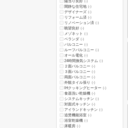
陽当り良好
(-)
閑静な住宅地
(-)
デザイナーズ
(-)
リフォーム済
(-)
リノベーション済
(-)
眺望良好
(-)
メゾネット
(-)
ベランダ
(-)
バルコニー
(-)
ルーフバルコニー
(-)
オール電化
(-)
24時間換気システム
(-)
２面バルコニー
(-)
３面バルコニー
(-)
両面バルコニー
(-)
外観タイル張り
(-)
IHクッキングヒーター
(-)
食器洗い乾燥機
(-)
システムキッチン
(-)
対面式キッチン
(-)
アイランドキッチン
(-)
追焚機能浴室
(-)
浴室乾燥機
(-)
床暖房
(-)