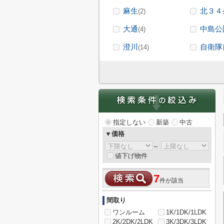
麻生
北３４
(2)
大通
中島公
(4)
澄川
自衛隊
(14)
指定しない
新築
中古
▼価格
～
値下げ物件
7
件が該当
間取り
ワンルーム
1K/1DK/1LDK
2K/2DK/2LDK
3K/3DK/3LDK