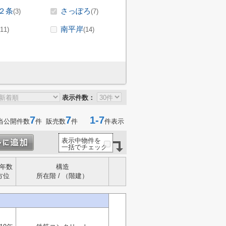
２条
さっぽろ
(3)
(7)
南平岸
(11)
(14)
表示件数：
7
7
1-7
当公開件数
件 販売数
件
件表示
表示中物件を
一括でチェック
年数
構造
方位
所在階 / （階建）