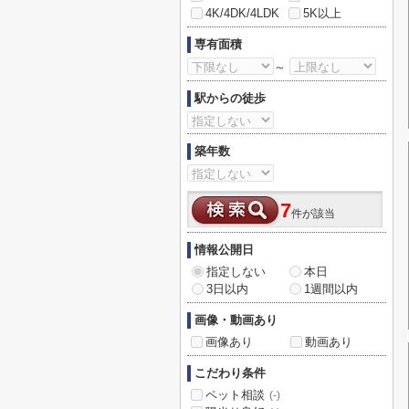
4K/4DK/4LDK
5K以上
専有面積
～
駅からの徒歩
築年数
7
件が該当
情報公開日
指定しない
本日
3日以内
1週間以内
画像・動画あり
画像あり
動画あり
こだわり条件
ペット相談
(-)