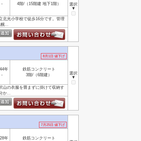
-
4階/（15階建 地下1階）
選択
▼
立北光小学校で徒歩16分です。管理
...
8月1日 値下げ
44年
鉄筋コンクリート
選択
-
3階/（6階建）
▼
。沢山の衣服を畳まずに掛けて収納す
...
7月25日 値下げ
28年
鉄筋コンクリート