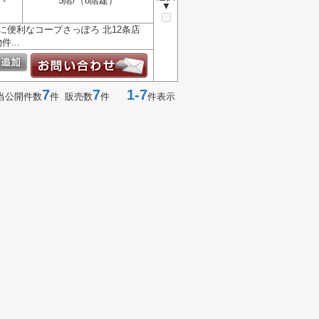
-
5階/（8階建）
▼
便利なコープさっぽろ 北12条店
...
7
7
1-7
当公開件数
件 販売数
件
件表示