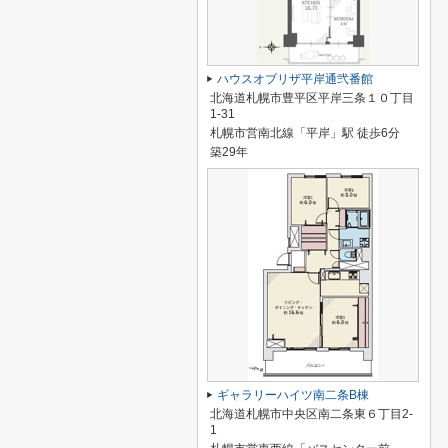
ハウスオブリザ平岸通弐番館
北海道札幌市豊平区平岸三条１０丁目
1-31
札幌市営南北線「平岸」駅 徒歩6分
築29年
ギャラリーハイツ南二条B棟
北海道札幌市中央区南二条東６丁目2-
1