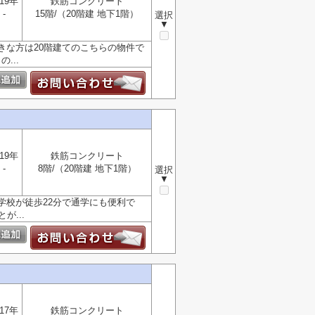
19年
鉄筋コンクリート
-
15階/（20階建 地下1階）
選択
▼
きな方は20階建てのこちらの物件で
...
19年
鉄筋コンクリート
-
8階/（20階建 地下1階）
選択
▼
学校が徒歩22分で通学にも便利で
...
17年
鉄筋コンクリート