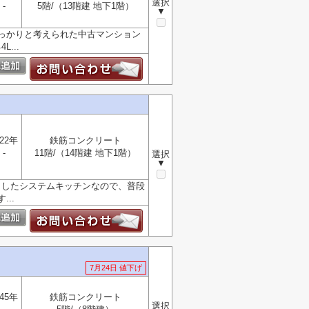
選択
-
5階/（13階建 地下1階）
▼
っかりと考えられた中古マンション
...
22年
鉄筋コンクリート
-
11階/（14階建 地下1階）
選択
▼
としたシステムキッチンなので、普段
..
7月24日 値下げ
45年
鉄筋コンクリート
選択