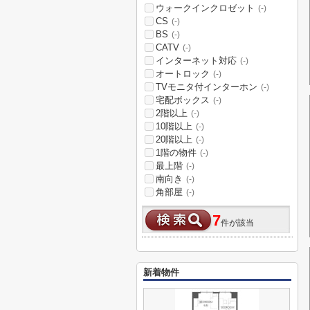
ウォークインクロゼット
(-)
CS
(-)
BS
(-)
CATV
(-)
インターネット対応
(-)
オートロック
(-)
TVモニタ付インターホン
(-)
宅配ボックス
(-)
2階以上
(-)
10階以上
(-)
20階以上
(-)
1階の物件
(-)
最上階
(-)
南向き
(-)
角部屋
(-)
7
件が該当
新着物件