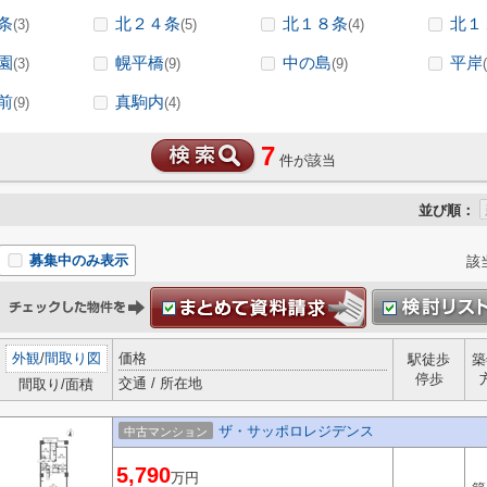
条
北２４条
北１８条
北１
(3)
(5)
(4)
園
幌平橋
中の島
平岸
(3)
(9)
(9)
前
真駒内
(9)
(4)
7
件が該当
並び順：
募集中のみ表示
該
外観
/
間取り図
価格
駅徒歩
築
停歩
交通 / 所在地
間取り/面積
ザ・サッポロレジデンス
中古マンション
5,790
万円