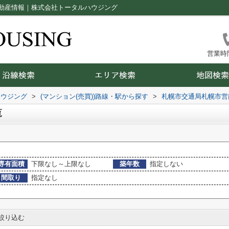
動産情報｜株式会社トータルハウジング
営業時間：
ハウジング
>
(マンション(売買))路線・駅から探す
>
札幌市交通局札幌市営
覧
専有面積
下限なし～上限なし
築年数
指定しない
間取り
指定なし
絞り込む