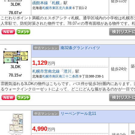
徒歩11分
函館本線
「
札幌
」駅
3LDK
北海道
札幌市東区
北六条東
６丁目1-2
78.07㎡
こだわりポイント満載のエスポアシティ札幌。通学区域内の小学校は札幌市
人常駐で、防犯対策された物件です。78.07㎡の専有面積がある物件です。札幌
南32条グランドハイツ
中古マンション
1,129
万円
築
3LDK
徒歩24分
札幌市営南北線
「
澄川
」駅
70.15㎡
北海道
札幌市南区
南三十二条西
９丁目388-238-1
雰囲気溢れる3LDKの物件はこちらです。バス停が徒歩3分圏内にあります
るウォークインクローゼットによって、どこにどんな服があるのかが一目で分か
リーベンデール北11
中古マンション
4,990
万円
築
徒歩1分