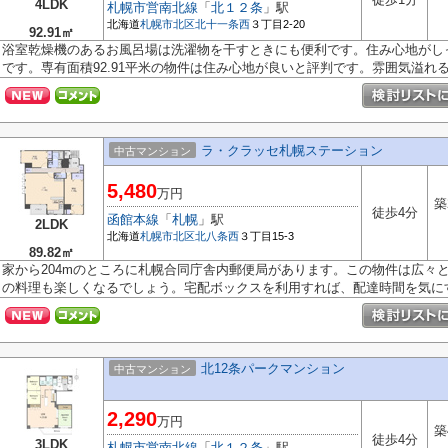
4LDK
札幌市営南北線
「
北１２条
」駅
北海道
札幌市北区
北十一条西
３丁目2-20
92.91㎡
浴室乾燥機のあるお風呂場は洗濯物を干すときにも便利です。住み心地がし
です。専有面積92.91平米の物件は住み心地が良いと評判です。雰囲気溢れる4L
ラ・クラッセ札幌ステーション
中古マンション
5,480
万円
築
徒歩4分
函館本線
「
札幌
」駅
2LDK
北海道
札幌市北区
北八条西
３丁目15-3
89.82㎡
家から204mのところに札幌合同庁舎内郵便局があります。この物件は広々
の料理も楽しくなるでしょう。宅配ボックスを利用すれば、配達時間を気にす.
北12条パークマンション
中古マンション
2,290
万円
築
徒歩4分
3LDK
札幌市営南北線
「
北１２条
」駅