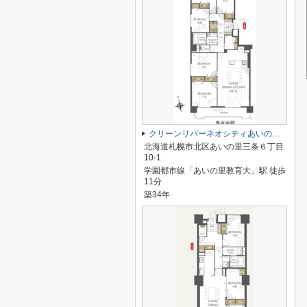
クリーンリバーネオシティあいの里Cステージ
北海道札幌市北区あいの里三条６丁目
10-1
学園都市線「あいの里教育大」駅 徒歩
11分
築34年