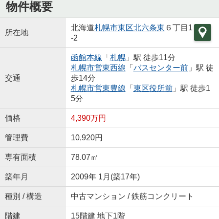
物件概要
北海道
札幌市東区
北六条東
６丁目1
所在地
-2
函館本線
「
札幌
」駅 徒歩11分
札幌市営東西線
「
バスセンター前
」駅 徒
交通
歩14分
札幌市営東豊線
「
東区役所前
」駅 徒歩1
5分
価格
4,390万円
管理費
10,920円
専有面積
78.07㎡
築年月
2009年 1月(築17年)
種別 / 構造
中古マンション / 鉄筋コンクリート
階建
15階建 地下1階