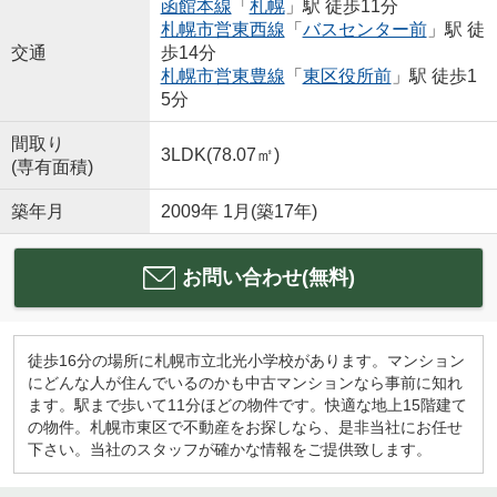
函館本線
「
札幌
」駅 徒歩11分
札幌市営東西線
「
バスセンター前
」駅 徒
交通
歩14分
札幌市営東豊線
「
東区役所前
」駅 徒歩1
5分
間取り
3LDK(78.07㎡)
(専有面積)
築年月
2009年 1月(築17年)
お問い合わせ(無料)
徒歩16分の場所に札幌市立北光小学校があります。マンション
にどんな人が住んでいるのかも中古マンションなら事前に知れ
ます。駅まで歩いて11分ほどの物件です。快適な地上15階建て
の物件。札幌市東区で不動産をお探しなら、是非当社にお任せ
下さい。当社のスタッフが確かな情報をご提供致します。