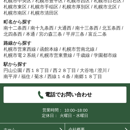
札幌市中央区
/
札幌市豊平区
/
札幌市西区
/
札幌市白石区
/
札幌市東区
/
札幌市手稲区
/
札幌市厚別区
/
札幌市北区
/
札幌市南区
/
札幌市清田区
町名から探す
南十二条西
/
南十九条西
/
大通西
/
南十三条西
/
北五条西
/
北四条西
/
本通
/
宮の森三条
/
平岸三条
/
富丘二条
路線から探す
札幌市営東西線
/
函館本線
/
札幌市営南北線
/
札幌市電２系統
/
札幌市営東豊線
/
千歳線
/
学園都市線
駅から探す
円山公園
/
西１８丁目
/
西２８丁目
/
大谷地
/
澄川
/
南平岸
/
福住
/
菊水
/
西線１４条
/
南郷１８丁目
電話でお問い合わせ
営業時間：
10:00~18:00
定休日：
火曜日・水曜日
ホーム
会社概要