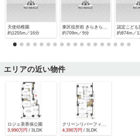
天使幼稚園
東区役所前 きらきら保育園
約1255m／16分
約709m／9分
約874m／1
エリアの近い物件
ロジェ美香保公園
クリーンリバーフィネス元町グランスクエアサウスコート
3,990
万
円
/ 3LDK
4,390
万
円
/ 3LDK