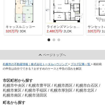
キャッスルニッコー
ライオンズマンション琴似第5
320万円
/ 3DK
2,480万円
/ 2LDK
320万円
/ 1
ページトップへ
札幌市の不動産情報｜株式会社トータルハウジング
>
ブログ記事一覧
>
相続税
の申告は自分でできる？おすすめのケースと申告の流れを解説
市区町村から探す
札幌市中央区
/
札幌市豊平区
/
札幌市西区
/
札幌市白石区
/
札幌市東区
/
札幌市手稲区
/
札幌市厚別区
/
札幌市北区
/
札幌市南区
/
札幌市清田区
町名から探す