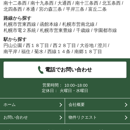
南十二条西
/
南十九条西
/
大通西
/
南十三条西
/
北五条西
/
北四条西
/
本通
/
宮の森三条
/
平岸三条
/
富丘二条
路線から探す
札幌市営東西線
/
函館本線
/
札幌市営南北線
/
札幌市電２系統
/
札幌市営東豊線
/
千歳線
/
学園都市線
駅から探す
円山公園
/
西１８丁目
/
西２８丁目
/
大谷地
/
澄川
/
南平岸
/
福住
/
菊水
/
西線１４条
/
南郷１８丁目
電話でお問い合わせ
営業時間：
10:00~18:00
定休日：
火曜日・水曜日
ホーム
会社概要
お問い合わせ
物件リクエスト