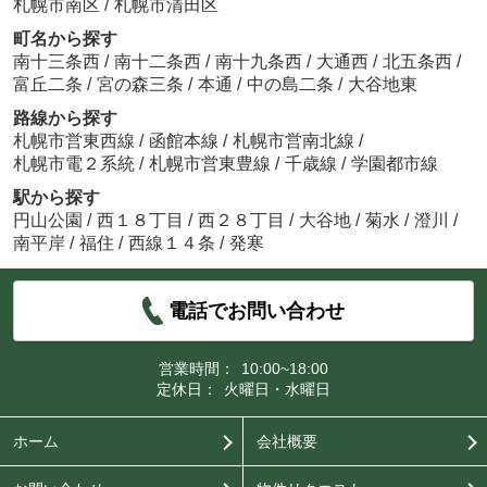
札幌市南区
/
札幌市清田区
町名から探す
南十三条西
/
南十二条西
/
南十九条西
/
大通西
/
北五条西
/
富丘二条
/
宮の森三条
/
本通
/
中の島二条
/
大谷地東
路線から探す
札幌市営東西線
/
函館本線
/
札幌市営南北線
/
札幌市電２系統
/
札幌市営東豊線
/
千歳線
/
学園都市線
駅から探す
円山公園
/
西１８丁目
/
西２８丁目
/
大谷地
/
菊水
/
澄川
/
南平岸
/
福住
/
西線１４条
/
発寒
電話でお問い合わせ
営業時間：
10:00~18:00
定休日：
火曜日・水曜日
ホーム
会社概要