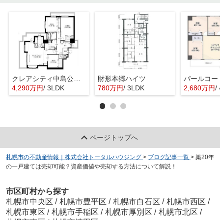
クレアシティ中島公園通り
財形本郷ハイツ
4,290万円
/ 3LDK
780万円
/ 3LDK
2,680万円
/
ページトップへ
札幌市の不動産情報｜株式会社トータルハウジング
>
ブログ記事一覧
>
築20年
の一戸建ては売却可能？資産価値や売却する方法について解説！
市区町村から探す
札幌市中央区
/
札幌市豊平区
/
札幌市白石区
/
札幌市西区
/
札幌市東区
/
札幌市手稲区
/
札幌市厚別区
/
札幌市北区
/