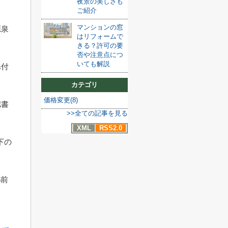
夜景の美しさも
ご紹介
マンションの窓
源泉
はリフォームで
きる？許可の要
否や注意点につ
いても解説
添付
カテゴリ
価格変更(8)
認書
>>全ての記事を見る
XML
RSS2.0
下の
%前