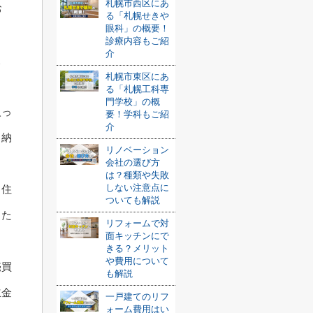
札幌市西区にあ
お
る「札幌せきや
眼科」の概要！
診療内容もご紹
介
後
札幌市東区にあ
。
る「札幌工科専
門学校」の概
入っ
要！学科もご紹
介
、納
リノベーション
会社の選び方
は？種類や失敗
しない注意点に
、住
ついても解説
った
リフォームで対
面キッチンにで
きる？メリット
や費用について
売買
も解説
立金
一戸建てのリフ
ォーム費用はい