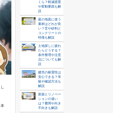
くら？軽減措置
や変動要因も解
説
庭の地面に使う
素材はどれが良
い？芝や砂利と
コンクリートの
特徴も解説
土地探しに疲れ
たらどうする？
条件整理や注意
点についても解
説
建売の耐震性は
安心できる？等
級や確認方法も
解説
たし
新築とリノベー
ションの違い
は？費用や向き
を本
不向きも解説