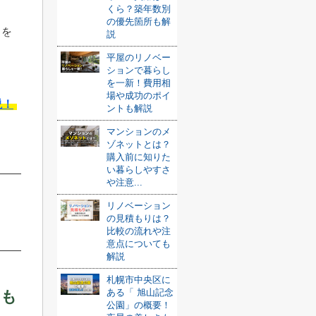
くら？築年数別
の優先箇所も解
引を
説
平屋のリノベー
ションで暮らし
を一新！費用相
場や成功のポイ
説！
ントも解説
マンションのメ
ゾネットとは？
購入前に知りた
い暮らしやすさ
や注意...
リノベーション
の見積もりは？
比較の流れや注
意点についても
解説
札幌市中央区に
ある「 旭山記念
いも
公園」の概要！