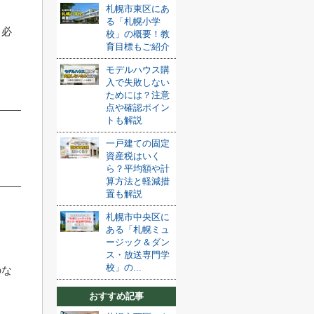
札幌市東区にあ
る「札幌小学
る必
校」の概要！教
育目標もご紹介
モデルハウス購
入で失敗しない
ためには？注意
点や確認ポイン
トも解説
一戸建ての固定
資産税はいく
ら？平均額や計
算方法と軽減措
置も解説
札幌市中央区に
ある「札幌ミュ
ージック＆ダン
ス・放送専門学
校」の...
のな
おすすめ記事