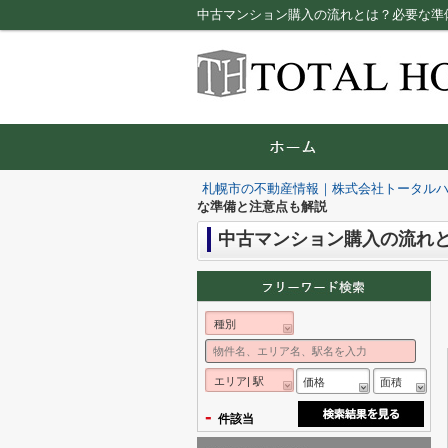
中古マンション購入の流れとは？必要な準
札幌市の不動産情報｜株式会社トータル
な準備と注意点も解説
中古マンション購入の流れ
種別
エリア| 駅
価格
面積
-
件該当