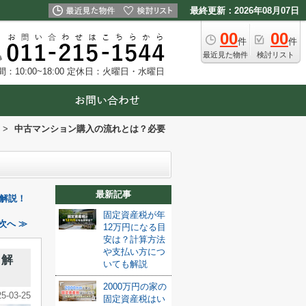
最終更新：2026年08月07日
00
00
件
件
最近見た物件
検討リスト
10:00~18:00
定休日：火曜日・水曜日
>
中古マンション購入の流れとは？必要
最新記事
解説！
固定資産税が年
次へ ≫
12万円になる目
安は？計算方法
や支払い方につ
も解
いても解説
2000万円の家の
25-03-25
固定資産税はい