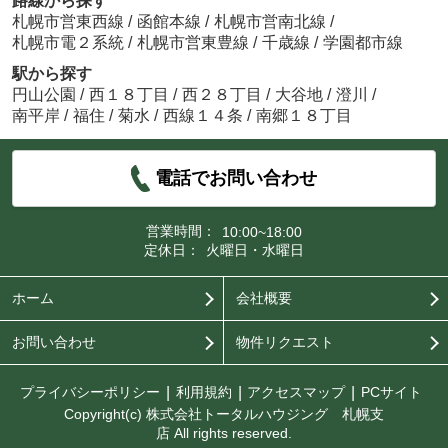
路線から探す
札幌市営東西線
/
函館本線
/
札幌市営南北線
/
札幌市電２系統
/
札幌市営東豊線
/
千歳線
/
学園都市線
駅から探す
円山公園
/
西１８丁目
/
西２８丁目
/
大谷地
/
澄川
/
南平岸
/
福住
/
菊水
/
西線１４条
/
南郷１８丁目
電話でお問い合わせ
営業時間：
10:00~18:00
定休日：
火曜日・水曜日
ホーム
会社概要
お問い合わせ
物件リクエスト
プライバシーポリシー
利用規約
アクセスマップ
PCサイト
Copyright(c) 株式会社トータルハウジング 札幌支
店 All rights reserved.