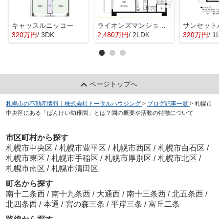
キャッスルニッコー
ライオンズマンション琴似第5
320万円
/ 3DK
2,480万円
/ 2LDK
320万円
/ 1
ページトップへ
札幌市の不動産情報｜株式会社トータルハウジング
>
ブログ記事一覧
>
札幌市
中央区にある「ばんけい幼稚園」とは？園の概要や活動の特徴について
市区町村から探す
札幌市中央区
/
札幌市豊平区
/
札幌市西区
/
札幌市白石区
/
札幌市東区
/
札幌市手稲区
/
札幌市厚別区
/
札幌市北区
/
札幌市南区
/
札幌市清田区
町名から探す
南十二条西
/
南十九条西
/
大通西
/
南十三条西
/
北五条西
/
北四条西
/
本通
/
宮の森三条
/
平岸三条
/
富丘二条