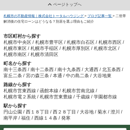
ページトップへ
札幌市の不動産情報｜株式会社トータルハウジング
>
ブログ記事一覧
>
二世帯
解消後の住宅ローンはどうなる？別居を選ぶ理由もご紹介
市区町村から探す
札幌市中央区
/
札幌市豊平区
/
札幌市白石区
/
札幌市西区
/
札幌市東区
/
札幌市手稲区
/
札幌市厚別区
/
札幌市北区
/
札幌市南区
/
札幌市清田区
町名から探す
南十三条西
/
南十二条西
/
南十九条西
/
大通西
/
北五条西
/
富丘二条
/
宮の森三条
/
本通
/
中の島二条
/
大谷地東
路線から探す
札幌市営東西線
/
函館本線
/
札幌市営南北線
/
札幌市電２系統
/
札幌市営東豊線
/
千歳線
/
学園都市線
駅から探す
円山公園
/
西１８丁目
/
西２８丁目
/
大谷地
/
菊水
/
澄川
/
南平岸
/
福住
/
西線１４条
/
発寒