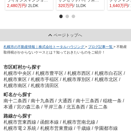
ライオンズマンション琴似第5
サンセットハイツ木の花
2,480万円
/ 2LDK
320万円
/ 1LDK
1,640万円
/
ページトップへ
札幌市の不動産情報｜株式会社トータルハウジング
>
ブログ記事一覧
>
不動産
取得税がかからないケースとは？知っておきたいものをご紹介！
市区町村から探す
札幌市中央区
/
札幌市豊平区
/
札幌市西区
/
札幌市白石区
/
札幌市東区
/
札幌市手稲区
/
札幌市厚別区
/
札幌市北区
/
札幌市南区
/
札幌市清田区
町名から探す
南十二条西
/
南十九条西
/
大通西
/
南十三条西
/
稲穂一条
/
本通
/
宮の森三条
/
平岸三条
/
北五条西
/
富丘二条
路線から探す
札幌市営東西線
/
函館本線
/
札幌市営南北線
/
札幌市電２系統
/
札幌市営東豊線
/
千歳線
/
学園都市線