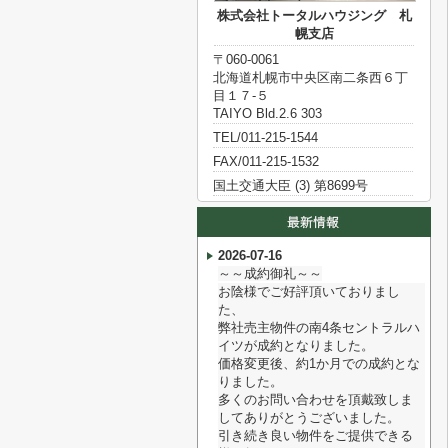
株式会社トータルハウジング 札
幌支店
〒060-0061
北海道札幌市中央区南二条西６丁
目１７‐５
TAIYO Bld.2.6 303
TEL/011-215-1544
FAX/011-215-1532
国土交通大臣 (3) 第8699号
2026-07-16
～～成約御礼～～
お陰様でご好評頂いておりまし
た、
弊社売主物件の南4条セントラルハ
イツが成約となりました。
価格変更後、約1か月での成約とな
りました。
多くのお問い合わせを頂戴致しま
してありがとうございました。
引き続き良い物件をご提供できる