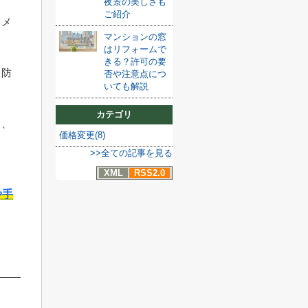
夜景の美しさも
ご紹介
るメ
マンションの窓
はリフォームで
きる？許可の要
、防
否や注意点につ
いても解説
カテゴリ
も、
価格変更(8)
>>全ての記事を見る
XML
RSS2.0
や手