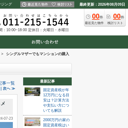
ウジング
最終更新：2026年08月09日
00
00
件
件
最近見た物件
検討リスト
10:00~18:00
定休日：火曜日・水曜日
>
シングルマザーでもマンションの購入
最新記事
記事一覧
｜次へ ≫
固定資産税が年
12万円になる目
安は？計算方法
るメ
や支払い方につ
いても解説
24-07-23
2000万円の家の
固定資産税はい