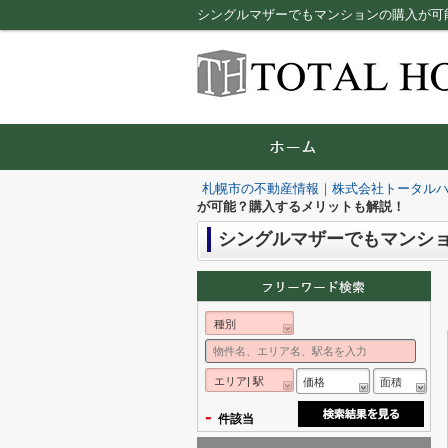
シングルマザーでもマンションの購入が可
札幌市の不動産情報｜株式会社トータル
が可能？購入するメリットも解説！
シングルマザーでもマンシ
種別
エリア| 駅
価格
面積
-
件該当