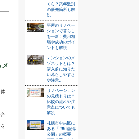
くら？築年数別
の優先箇所も解
説
平屋のリノベー
ションで暮らし
を一新！費用相
場や成功のポイ
ントも解説
マンションのメ
ゾネットとは？
るメ
購入前に知りた
い暮らしやすさ
や注意...
リノベーション
団体
の見積もりは？
比較の流れや注
意点についても
解説
場合
札幌市中央区に
債を
ある「 旭山記念
公園」の概要！