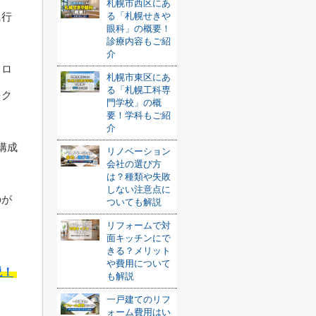
札幌市西区にあ
る「札幌せきや
に行
眼科」の概要！
診療内容もご紹
介
るロ
札幌市東区にあ
る「札幌工科専
をク
門学校」の概
要！学科もご紹
介
構成
リノベーション
会社の選び方
は？種類や失敗
しない注意点に
のが
ついても解説
リフォームで対
面キッチンにで
きる？メリット
や費用について
説！
も解説
一戸建てのリフ
ォーム費用はい