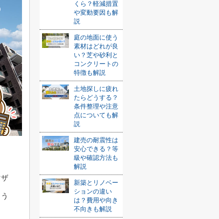
くら？軽減措置
や変動要因も解
説
庭の地面に使う
素材はどれが良
い？芝や砂利と
コンクリートの
特徴も解説
土地探しに疲れ
たらどうする？
条件整理や注意
点についても解
説
建売の耐震性は
安心できる？等
級や確認方法も
。
解説
マザ
新築とリノベー
ションの違い
ょう
は？費用や向き
不向きも解説