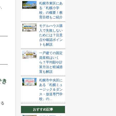
札幌市東区にあ
か、
る「札幌小学
校」の概要！教
育目標もご紹介
モデルハウス購
入で失敗しない
ためには？注意
点や確認ポイン
トも解説
一戸建ての固定
資産税はいく
ら？平均額や計
算方法と軽減措
置も解説
でき
札幌市中央区に
ある「札幌ミュ
ージック＆ダン
ス・放送専門学
校」の...
なる
おすすめ記事