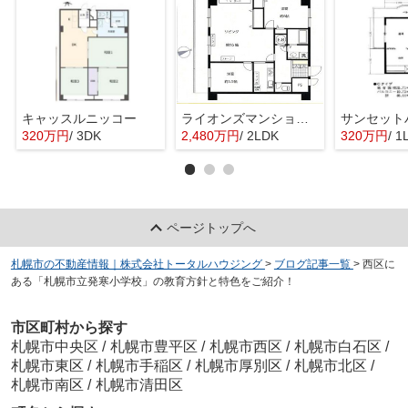
キャッスルニッコー
ライオンズマンション琴似第5
320万円
/ 3DK
2,480万円
/ 2LDK
320万円
/ 1
ページトップへ
札幌市の不動産情報｜株式会社トータルハウジング
>
ブログ記事一覧
>
西区に
ある「札幌市立発寒小学校」の教育方針と特色をご紹介！
市区町村から探す
札幌市中央区
/
札幌市豊平区
/
札幌市西区
/
札幌市白石区
/
札幌市東区
/
札幌市手稲区
/
札幌市厚別区
/
札幌市北区
/
札幌市南区
/
札幌市清田区