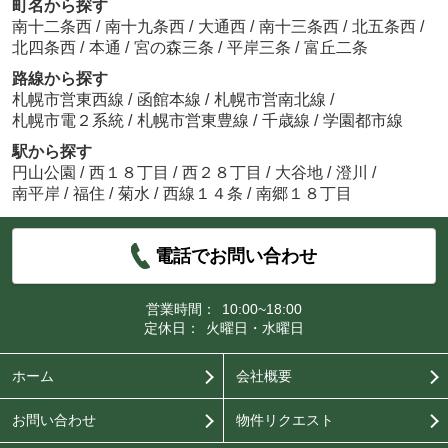
町名から探す
南十二条西
/
南十九条西
/
大通西
/
南十三条西
/
北五条西
/
北四条西
/
本通
/
宮の森三条
/
平岸三条
/
富丘二条
路線から探す
札幌市営東西線
/
函館本線
/
札幌市営南北線
/
札幌市電２系統
/
札幌市営東豊線
/
千歳線
/
学園都市線
駅から探す
円山公園
/
西１８丁目
/
西２８丁目
/
大谷地
/
澄川
/
南平岸
/
福住
/
菊水
/
西線１４条
/
南郷１８丁目
電話でお問い合わせ
営業時間：
10:00~18:00
定休日：
火曜日・水曜日
ホーム
会社概要
お問い合わせ
物件リクエスト