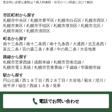
査定時に必要な書類は？購入時書類・住宅ローン関連に分けて解説
市区町村から探す
札幌市中央区
/
札幌市豊平区
/
札幌市白石区
/
札幌市西区
/
札幌市東区
/
札幌市手稲区
/
札幌市厚別区
/
札幌市北区
/
札幌市南区
/
札幌市清田区
町名から探す
南十三条西
/
南十二条西
/
南十九条西
/
大通西
/
北五条西
/
富丘二条
/
宮の森三条
/
本通
/
中の島二条
/
大谷地東
路線から探す
札幌市営東西線
/
函館本線
/
札幌市営南北線
/
札幌市電２系統
/
札幌市営東豊線
/
千歳線
/
学園都市線
駅から探す
円山公園
/
西１８丁目
/
西２８丁目
/
大谷地
/
菊水
/
澄川
/
南平岸
/
福住
/
西線１４条
/
発寒
電話でお問い合わせ